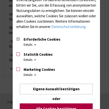
Wenn ein Arbeitnehmer vorzeitig eine Rente beanspruchen
bitten wir Sie, uns die Erfassung von anonymisierten
möchte,
Nutzungsdaten zu ermöglichen.
Sie können einzeln
sollte er 6 Monate vor Renteneintrittsdatum ein klärendes
auswählen, welche Cookies Sie zulassen wollen oder
Gespräch mit dem Arbeitgeber führen.
allen Cookies zustimmen. Weitere Informationen
erhalten Sie in unserer
Datenschutzerklärung
.
Hierbei sollten die Modalitäten des Ausscheidens
besprochen werden.
Erforderliche Cookies
- bei Ausscheiden durch Kündigung sind die
Details
Kündigungsfristen zu beachten
Statistik Cookies
- bei Ausscheiden in beiderseitigem Einvernehmen
Details
(Aufhebungsvertrag)
ergeben sich keine Fristen
Marketing Cookies
Details
Eigene Auswahl bestätigen
oder
Universität Rostock
Alle Cookies bestätigen