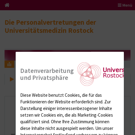
Menü
Die Personalvertretungen der
Universitätsmedizin Rostock
NPR
Vorzeitiger Renteneintritt
Datenverarbeitung
und Privatsphäre
Vorzeitiger Renteneintritt
Diese Website benutzt Cookies, die für das
Funktionieren der Website erforderlich sind.
Zur
Darstellung einiger interessenbezogener Inhalte
setzen wir Cookies ein, die als Marketing-Cookies
qualifiziert sind. Ohne Ihre Zustimmung können
Was ist zu beachten?
diese Inhalte nicht ausgespielt werden.
Um unser
Internetangebot fortlaufend verbessern zu können,